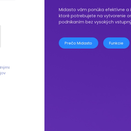
Midasto vám ponúka efektívne a i
ktoré potrebujete na vytvorenie o
podnikaním bez vysokých vstupný
Prečo Midasto
Funkcie
nými
jov